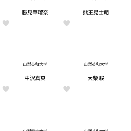
勝見華瑠奈
熊王晃士朗
山梨英和大学
山梨英和大学
中沢真爽
大柴 駿